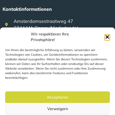
Kontaktinformationen
Amsterdamsestraatweg 47
3744 MA Baarn (Niederlande)
Wir respektieren Ihre
Privatsphäre!
+31 (0)35 623 79 36
Um Ihnen die bestmögliche Erfahrung zu bieten, verwenden wir
Technologien wie Cookies, um Geräteinformationen zu speichern
und/oder darauf zuzugreifen. Wenn Sie diesen Technologien zustimmen,
sales@speerit.nl
können wir Daten wie Ihr Surfverhalten oder eindeutige IDs auf dieser
Website verarbeiten. Wenn Sie nicht zustimmen oder Ihre Zustimmung
widerrufen, kann dies bestimmte Features und Funktionen
beeinträchtigen.
© 2022 Speer IT B.V.
Akzeptieren
Verweigern
Die Seiten werden automatisch auf der Grundlage Ihres