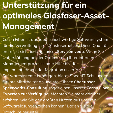
Unterstützung für ein
optimales Glasfaser-Asset-
Management
Cocon Fiber ist das ideale, hochwertige Softwaresystem
für die Verwaltung Ihres Glasfasernetzes. Diese Qualität
erstreckt sich auch auf unser
Serviceniveau
. Wenn Sie
Unterstützung bei der Optimierung Ihrer internen
Managementprozesse oder Hilfe bei der
Implementierung oder Migration unserer
Softwaresysteme benötigen, bietet Speer IT Schulungen
für Ihre Mitarbeiter an und stellt Ihnen
über unser
Speerworks-Consulting
sogar einen unserer
Cocon Fiber
Experten zur Verfügung.
Möchten Sie mehr darüber
erfahren, wie Sie den größten Nutzen aus unseren
Softwarelösungen ziehen können? Laden Sie die
Broschüre herunter!