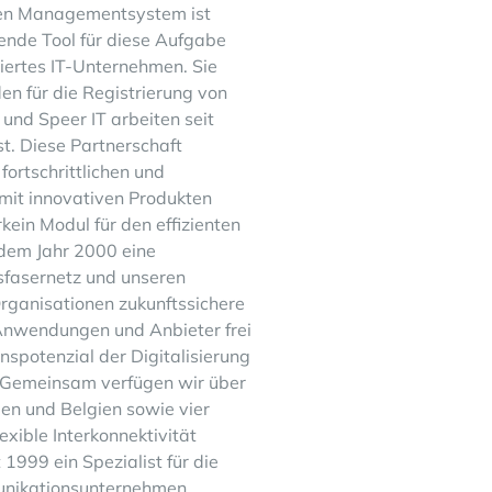
chen Managementsystem ist
ende Tool für diese Aufgabe
isiertes IT-Unternehmen. Sie
n für die Registrierung von
 und Speer IT arbeiten seit
t. Diese Partnerschaft
fortschrittlichen und
mit innovativen Produkten
rk
ein Modul für den effizienten
 dem Jahr 2000 eine
asfasernetz und unseren
rganisationen zukunftssichere
Anwendungen und Anbieter frei
nspotenzial der Digitalisierung
p. Gemeinsam verfügen wir über
en und Belgien sowie vier
exible Interkonnektivität
t 1999 ein Spezialist für die
munikationsunternehmen,