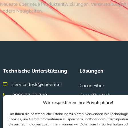
Neueste über neue Produktentwicklungen, Veranstaltungen
andere Neuigkeiten.
Technische Unterstützung
Lösungen
servicedesk@speerit.nl
Cocon Fiber
0900 77 33 748
CoconTheWeb
Wir respektieren Ihre Privatsphäre!
Klicon
Um Ihnen die bestmögliche Erfahrung zu bieten, verwenden wir Technologi
Fieldwork
Zertifizierung
Cookies, um Geräteinformationen zu speichern und/oder darauf zuzugreife
Gridsz
diesen Technologien zustimmen, können wir Daten wie Ihr Surfverhalten od