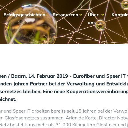
Erfolgsgeschichten
Ressourcen
Über
Kontak
uns
en / Baarn, 14. Februar 2019 - Eurofiber und Speer IT
den Jahren Partner bei der Verwaltung und Entwicklu
sernetzes bleiben. Eine neue Kooperationsvereinbarun
ichnet.
er
und Speer IT arbeiten bereits seit 15 Jahren bei der Verwa
er-Glasfasernetzes zusammen. Arian de Korte, Director Netw
Netz besteht aus mehr als 31.000 Kilometern Glasfaser u