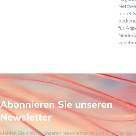
Netzwer
bietet 
bediene
für Anp
Niederl
zunehm
Abonnieren Sie unseren
Newsletter
Melden Sie sich für unseren Newsletter an und erfahren Sie 