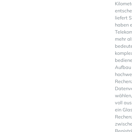
Kilomet
entsche
liefert 
haben e
Teleko
mehr al
bedeute
komplex
bediene
Aufbau
hochwer
Rechenz
Datenve
wählen,
voll au
ein Gla
Rechenz
zwische
Registr