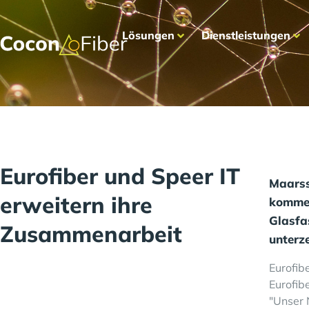
Lösungen
Dienstleistungen
Eurofiber und Speer IT
Maarss
erweitern ihre
kommen
Glasfa
Zusammenarbeit
unterze
Eurofib
Eurofib
"Unser 