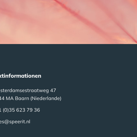
ktinformationen
sterdamsestraatweg 47
44 MA Baarn (Niederlande)
1 (0)35 623 79 36
es@speerit.nl