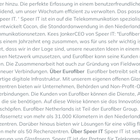
er hinzu. Die perfekte Erfassung in einem benutzerfreundli
idend, um unser Wachstum effizient zu verwalten. Das pass
Speer IT. ' Speer IT ist ein auf die Telekommunikation spezial
ntwickelt
Cocon
, die Standardanwendung in den Niederlande
mmunikationsnetzen.
Kees Jonker
CEO von Speer IT: "Eurofiber
s einem Jahrzehnt eng zusammen, was für uns sehr wichtig is
t, dass wir in der Lage sind, unsere neuesten Ideen in einem 
en Netzwerk umzusetzen, und Eurofiber kann seine Kunden 
n. Die Zusammenarbeit hat auch zur Gründung von
Fieldwo
 neuer Verbindungen.
Über Eurofiber
Eurofiber betreibt seit
tige digitale Infrastruktur. Mit unserem eigenen offenen Gl
entren bieten wir Unternehmen, Behörden und Non-Profit-O
rbindungen. Die Kunden von Eurofiber können die Dienste, 
 die sie benötigen. Auf diese Weise können sie das Innovatio
sschöpfen. Eurofiber Netherlands ist Teil der Eurofiber Grou
sfasernetz von mehr als 31.000 Kilometern in den Niederland
entren. Darüber hinaus bieten wir Lösungen für eine völlig fl
n mehr als 50 Rechenzentren.
Über Speer IT
Speer IT ist sei
ierung von Glasfasern. Speer IT ist der Partner für Telekom