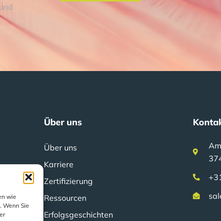
 und
Über uns
Konta
Am
Über uns
37
Karriere
+3
Zertifizierung
sal
en wie
Ressourcen
n. Wenn Sie
Erfolgsgeschichten
er