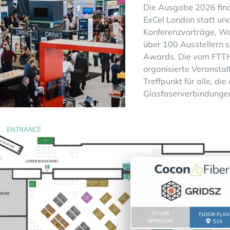
Die Ausgabe 2026 find
ExCel London statt un
Konferenzvorträge, Wo
über 100 Ausstellern s
Awards. Die vom FTTH
organisierte Veranstal
Treffpunkt für alle, die
Glasfaserverbindungen