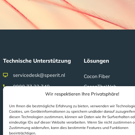
Technische Unterstützung
Lösungen
servicedesk@speerit.nl
Cocon Fiber
0900 77 33 748
CoconTheWeb
Wir respektieren Ihre Privatsphäre!
Klicon
Um Ihnen die bestmögliche Erfahrung zu bieten, verwenden wir Technologi
Fieldwork
Zertifizierung
Cookies, um Geräteinformationen zu speichern und/oder darauf zuzugreife
Gridsz
diesen Technologien zustimmen, können wir Daten wie Ihr Surfverhalten od
eindeutige IDs auf dieser Website verarbeiten. Wenn Sie nicht zustimmen o
ISO 9001-zertifiziert
FiberFIT Monitoring
Zustimmung widerrufen, kann dies bestimmte Features und Funktionen
ISO 27001-zertifiziert
beeinträchtigen.