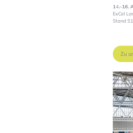
1
4
.–16. 
ExCel Lo
Stand S1
Zu u