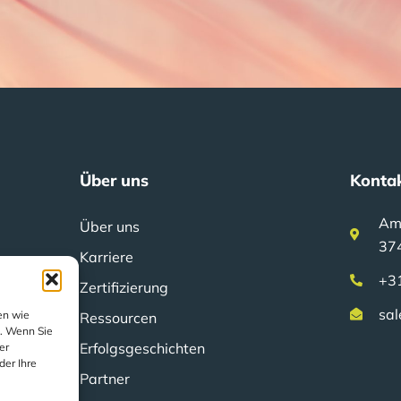
Über uns
Konta
Am
Über uns
37
Karriere
+3
Zertifizierung
sal
en wie
Ressourcen
n. Wenn Sie
Erfolgsgeschichten
er
der Ihre
Partner