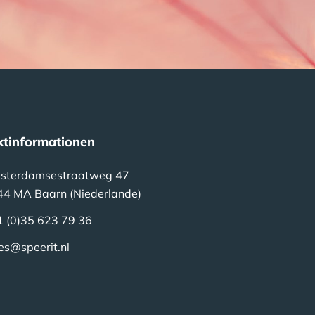
ktinformationen
sterdamsestraatweg 47
44 MA Baarn (Niederlande)
1 (0)35 623 79 36
es@speerit.nl