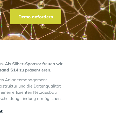
t
Demo anfordern
n. Als Silber-Sponsor freuen wir
tand S14
zu präsentieren.
d das Anlagenmanagement
frastruktur und die Datenqualität
 einen effizienten Netzausbau
ntscheidungsfindung ermöglichen.
et