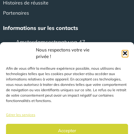
Histoires de réussite
Partenaires
Informations sur les contacts
Amsterdamsestraatweg 47
3744 MA Baarn (Pays-Bas)
Nous respectons votre vie
privée !
+31 (0)35 623 79 36
Afin de vous offrir la meilleure expérience possible, nous utilisons des
technologies telles que les cookies pour stocker et/ou accéder aux
informations relatives à votre appareil. En acceptant ces technologies,
vous nous autorisez à traiter des données telles que votre comportement
sales@speerit.nl
de navigation ou vos identifiants uniques sur ce site. Le refus ou le retrait
de votre consentement peut avoir un impact négatif sur certaines
fonctionnalités et fonctions.
Gérer les services
2022 Speer IT B.V.
Accepter