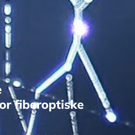
e
or fiberoptiske