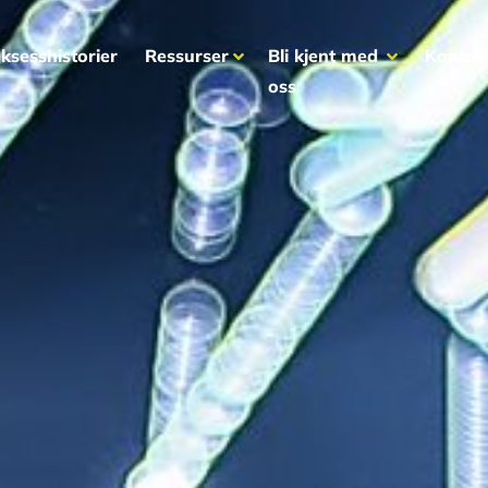
ksesshistorier
Ressurser
Bli kjent med
Kontak
oss