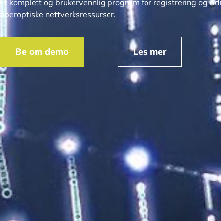
Et komplett og brukervennlig program for registrering og admi
fiberoptiske nettverksressurser.
Be om demo
Les mer