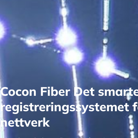
Cocon Fiber Det smart
registreringssystemet f
nettverk