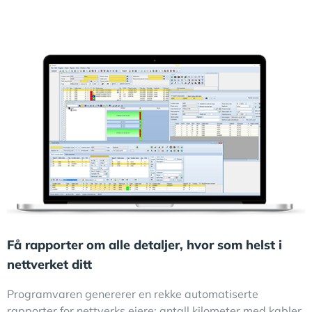
Få rapporter om alle detaljer, hvor som helst i
nettverket ditt
Programvaren genererer en rekke automatiserte
rapporter for nettverks eiere: antall kilometer med kabler,