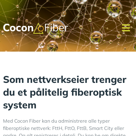
Som nettverkseier trenger
du et pålitelig fiberoptisk
system
Med Cocon Fiber kan du administrere alle typer
fiberoptiske nettverk: FttH, FttO, FttB, Smart City eller
andre. Og alt registreres i detalj. Du kan be om direkte