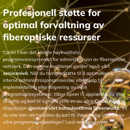
Profesjonell støtte for
optimal forvaltning av
fiberoptiske ressurser
Cocon Fiber det ideelle høykvalitets
programvaresystemet for administrasjon av fiberoptiske
nettverk. Den samme kvaliteten gjelder også vårt
servicenivå
. Når du trenger støtte til å optimalisere
interne administrasjonsprosesser eller hjelp til
implementering eller migrering av våre
programvaresystemer, tilbyr Speer IT opplæring for dine
ansatte og kan til og med stille en av våre
Cocon Fiber
til
disposisjon
gjennom vårt konsulentfirma Speerworks.
Vil
du vite mer om hvordan du kan få mest mulig utbytte av
våre programvareløsninger? Last ned brosjyren!