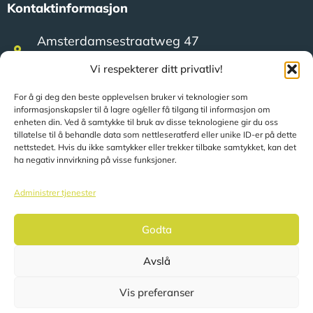
Kontaktinformasjon
Amsterdamsestraatweg 47
3744 MA Baarn (Nederland)
Vi respekterer ditt privatliv!
For å gi deg den beste opplevelsen bruker vi teknologier som
+31 (0)35 623 79 36
informasjonskapsler til å lagre og/eller få tilgang til informasjon om
enheten din. Ved å samtykke til bruk av disse teknologiene gir du oss
tillatelse til å behandle data som nettleseratferd eller unike ID-er på dette
sales@speerit.nl
nettstedet. Hvis du ikke samtykker eller trekker tilbake samtykket, kan det
ha negativ innvirkning på visse funksjoner.
Administrer tjenester
Godta
© 2022 Speer IT B.V.
Avslå
Sidene oversettes automatisk basert på din plassering.
Vis preferanser
Personvernerklæring