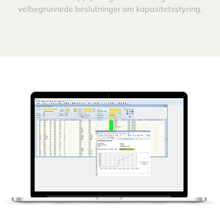
velbegrunnede beslutninger om kapasitetsstyring.