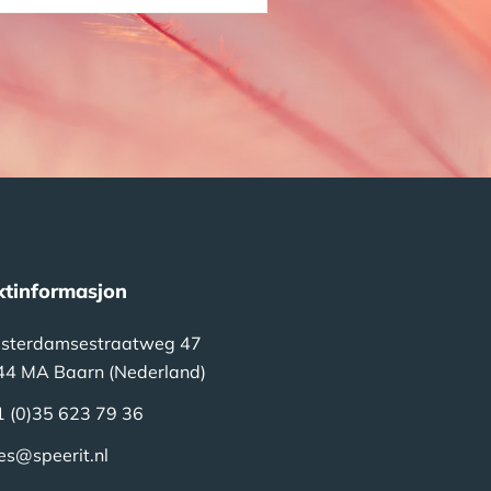
ktinformasjon
sterdamsestraatweg 47
44 MA Baarn (Nederland)
1 (0)35 623 79 36
es@speerit.nl