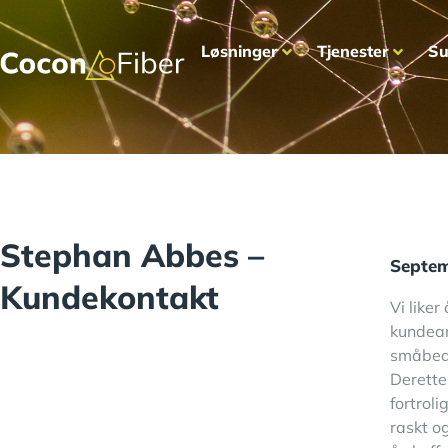
Løsninger
Tjenester
Su
Stephan Abbes –
Septem
Kundekontakt
Vi like
kundeans
småbedri
Derette
fortrol
raskt og