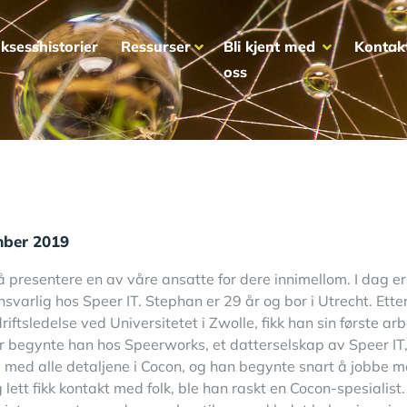
ksesshistorier
Ressurser
Bli kjent med
Kontak
oss
ber 2019
r å presentere en av våre ansatte for dere innimellom. I dag 
varlig hos Speer IT. Stephan er 29 år og bor i Utrecht. Etter å
ftsledelse ved Universitetet i Zwolle, fikk han sin første arb
r begynte han hos Speerworks, et datterselskap av Speer IT, 
ig med alle detaljene i Cocon, og han begynte snart å jobbe 
 lett fikk kontakt med folk, ble han raskt en Cocon-spesialist.