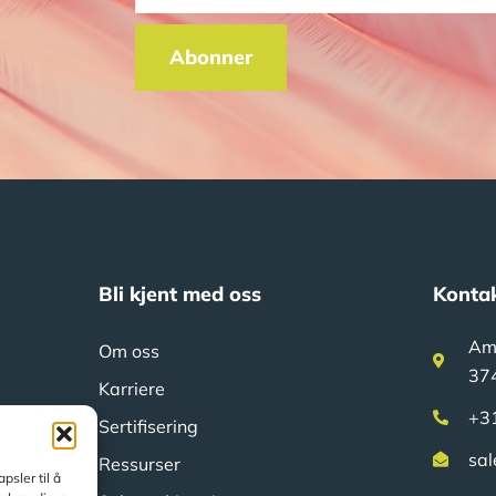
Abonner
Bli kjent med oss
Konta
Am
Om oss
37
Karriere
+3
Sertifisering
sal
Ressurser
sler til å