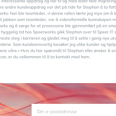
e interessante oppdrag og har til og med ledet hele migrering
lere andre kundeoppdrag var det på tide for Stephan å ta fatt
rks: han ble teamleder. «I denne rollen lærte jeg mye om å le
d jobben som teamleder, var å videreformidle kunnskapen min 
rks og å sørge for at prosessene ble gjennomført på en smar
n hyggelig tid hos Speerworks gikk Stephan over til Speer IT
 neste steg i karrieren og gledet meg til å sette i gang nye u
dene. Som kundeansvarlig besøker jeg ulike kunder og hjel
ene våre.» Hvis du har spørsmål til Stephan eller ønsker å
on, er du velkommen til å ta kontakt med ham.