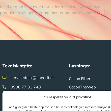
Meld deg på vårt nyhetsbrev for å få siste nytt om nye
produktutviklinger, arrangementer og andre nyheter.
Teknisk støtte
Løsninger
servicedesk@speerit.nl
Cocon Fiber
0900 77 33 748
CoconTheWeb
Klicon
Vi respekterer ditt privatliv!
Feltarbeid
Sertifisering
For å gi deg den beste opplevelsen bruker vi teknologier som informasjonskap