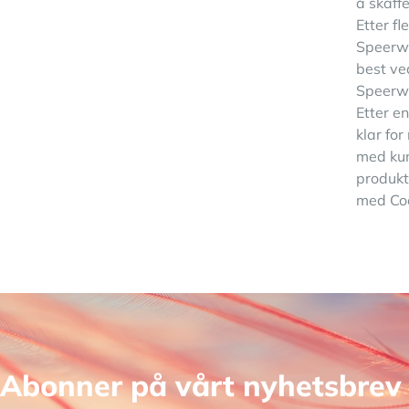
å skaff
Etter f
Speerwo
best ve
Speerwo
Etter e
klar for
med kun
produkt
med Coc
Abonner på vårt nyhetsbrev