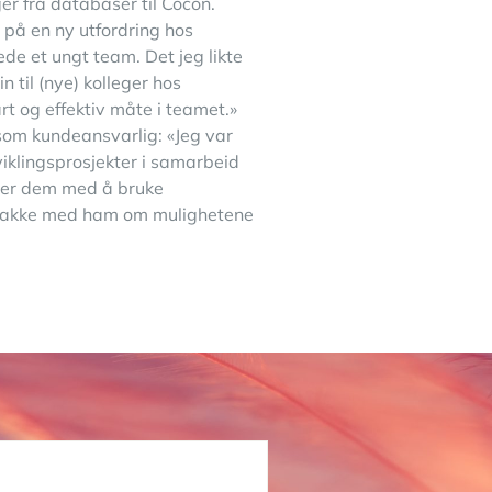
er fra databaser til Cocon.
 på en ny utfordring hos
de et ungt team. Det jeg likte
til (nye) kolleger hos
t og effektiv måte i teamet.»
 som kundeansvarlig: «Jeg var
tviklingsprosjekter i samarbeid
per dem med å bruke
 snakke med ham om mulighetene