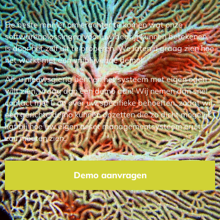
De beste manier om erachter te komen wat onze
softwareoplossingen voor uw bedrijf kunnen betekenen,
is door het zelf uit te proberen. We laten u graag zien hoe
het werkt met een vrijblijvende demo!
Als u nieuwsgierig bent en het systeem met eigen ogen
wilt zien, vraag dan een demo aan! Wij nemen dan snel
contact met u op over uw specifieke behoeften, zodat wij
een gerichte demo kunnen opzetten die zo dicht mogelijk
ligt bij hoe uw eigen asset managementsysteem eruit
zou moeten zien.
Demo aanvragen