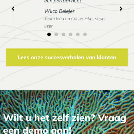
één portaal hebt!
Wilco Beiejer
Team lead en Cocon Fiber super
user
Lees onze succesverhalen van klanten
Wilt u het zelf zien? Vraag
een demo aan!