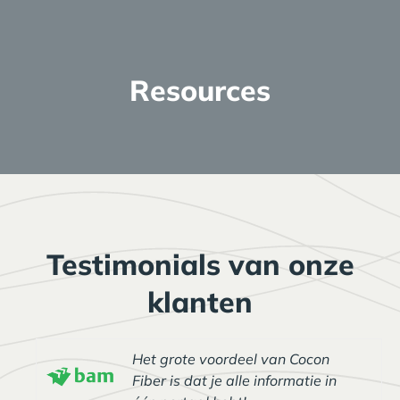
Resources
Ga naar bronnen
Testimonials van onze
klanten
Het grote voordeel van Cocon
Fiber is dat je alle informatie in