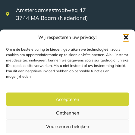
Amsterdamsestraatweg 47
3744 MA Baarn (Nederland)
+31 (0)35 623 79 36
Wij respecteren uw privacy!
Om u de beste ervaring te bieden, gebruiken we technologieën zoals
cookies om apparaatinformatie op te slaan en/of te openen. Als u instemt
sales@speerit.nl
met deze technologieën, kunnen we gegevens zoals surfgedrag of unieke
ID's op deze site verwerken. Als u niet instemt of uw instemming intrekt,
kan dit een negatieve invloed hebben op bepaalde functies en
mogelijkheden.
© 2022 Speer IT B.V.
Accepteren
Ontkennen
Pagina's worden automatisch vertaald op basis van uw
locatie.
Voorkeuren bekijken
Privacyverklaring