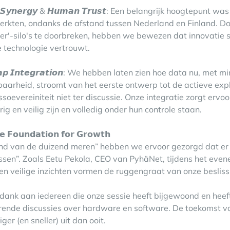
𝙖𝙡 𝙎𝙮𝙣𝙚𝙧𝙜𝙮 & 𝙃𝙪𝙢𝙖𝙣 𝙏𝙧𝙪𝙨𝙩: Een belangrijk hoogtepun
erkten, ondanks de afstand tussen Nederland en Finland. Door
ier'-silo's te doorbreken, hebben we bewezen dat innovatie s
e technologie vertrouwt.
𝙖𝙥 𝙄𝙣𝙩𝙚𝙜𝙧𝙖𝙩𝙞𝙤𝙣: We hebben laten zien hoe data nu, met
aarheid, stroomt van het eerste ontwerp tot de actieve expl
oevereiniteit niet ter discussie. Onze integratie zorgt ervo
g en veilig zijn en volledig onder hun controle staan.
𝗲 𝗙𝗼𝘂𝗻𝗱𝗮𝘁𝗶𝗼𝗻 𝗳𝗼𝗿 𝗚𝗿𝗼𝘄𝘁𝗵
land van de duizend meren” hebben we ervoor gezorgd dat er 
ssen”. Zoals
Eetu Pekola
, CEO van PyhäNet, tijdens het even
en veilige inzichten vormen de ruggengraat van onze besliss
k dank aan iedereen die onze sessie heeft bijgewoond en he
rende discussies over hardware en software. De toekomst van
iger (en sneller) uit dan ooit.