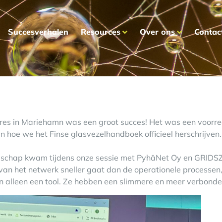
Succesverhalen
Resources
Over ons
Contac
res in Mariehamn was een groot succes! Het was een voorrec
n hoe we het Finse glasvezelhandboek officieel herschrijven.
schap kwam tijdens onze sessie met
PyhäNet Oy
en
GRIDS
 van het netwerk sneller gaat dan de operationele processen
n alleen een tool. Ze hebben een slimmere en meer verbond