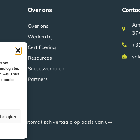
Over ons
Conta
Am
Over ons
37
Werken bij
+3
Certificering
sal
Resources
es om
Succesverhalen
hnologieën,
 Als u niet
Partners
 bepaalde
bekijken
s worden automatisch vertaald op basis van uw