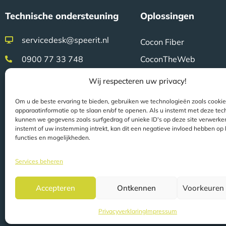
Technische ondersteuning
Oplossingen
servicedesk@speerit.nl
Cocon Fiber
0900 77 33 748
CoconTheWeb
Klicon
Wij respecteren uw privacy!
Veldwerk
Certificering
Om u de beste ervaring te bieden, gebruiken we technologieën zoals cooki
Gridsz
apparaatinformatie op te slaan en/of te openen. Als u instemt met deze tec
kunnen we gegevens zoals surfgedrag of unieke ID's op deze site verwerken.
ISO 9001-gecertificeerd
FiberFIT monitoring
instemt of uw instemming intrekt, kan dit een negatieve invloed hebben op
ISO 27001-gecertificeerd
functies en mogelijkheden.
Services beheren
Accepteren
Ontkennen
Voorkeuren 
© 2022 Speer IT B.V.
Pagina'
locatie.
Privacyverklaring
Impressum