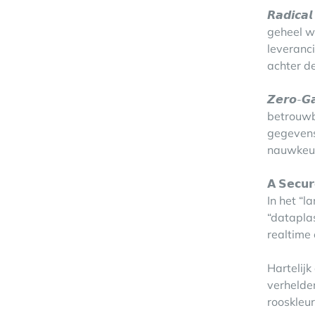
𝙍𝙖𝙙𝙞𝙘
geheel w
leveranc
achter d
𝙕𝙚𝙧𝙤-
betrouwb
gegevenss
nauwkeuri
𝗔 𝗦𝗲𝗰𝘂𝗿
In het “
“datapla
realtime 
Hartelij
verhelde
rooskleur