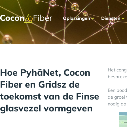
Oplossingen
Diensten
Hoe PyhäNet, Cocon
Het cong
bespreke
Fiber en Gridsz de
Eén bood
toekomst van de Finse
de groei
nodig da
glasvezel vormgeven