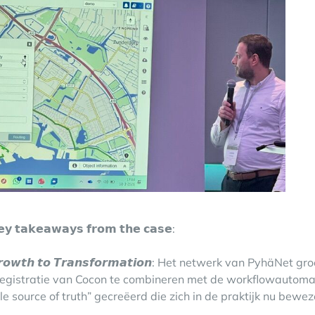
𝘆 𝘁𝗮𝗸𝗲𝗮𝘄𝗮𝘆𝘀 𝗳𝗿𝗼𝗺 𝘁𝗵𝗲 𝗰𝗮𝘀𝗲:
𝙧𝙤𝙬𝙩𝙝 𝙩𝙤 𝙏𝙧𝙖𝙣𝙨𝙛𝙤𝙧𝙢𝙖𝙩𝙞𝙤𝙣: Het netwerk van PyhäNet g
egistratie van Cocon te combineren met de workflowautoma
le source of truth” gecreëerd die zich in de praktijk nu bewez