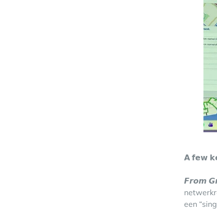
𝗔 𝗳𝗲𝘄 𝗸
𝙁𝙧𝙤𝙢 
netwerkr
een “sing