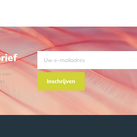
rief
n van
Inschrijven
ws.