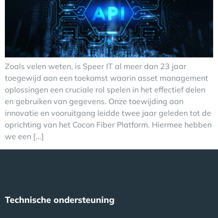
Zoals velen weten, is Speer IT al meer dan 23 jaar
toegewijd aan een toekomst waarin asset management
oplossingen een cruciale rol spelen in het effectief delen
en gebruiken van gegevens. Onze toewijding aan
innovatie en vooruitgang leidde twee jaar geleden tot de
oprichting van het Cocon Fiber Platform. Hiermee hebben
we een [...]
Technische ondersteuning