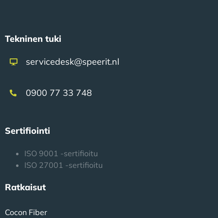
Tekninen tuki
servicedesk@speerit.nl
0900 77 33 748
Sertifiointi
ISO 9001 -sertifioitu
ISO 27001 -sertifioitu
Ratkaisut
Cocon Fiber