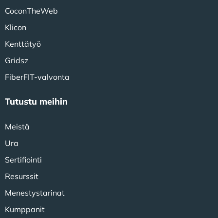
CoconTheWeb
Klicon
Kenttätyö
Gridsz
FiberFIT-valvonta
Tutustu meihin
Meistä
Ura
Sertifiointi
Resurssit
Menestystarinat
Kumppanit