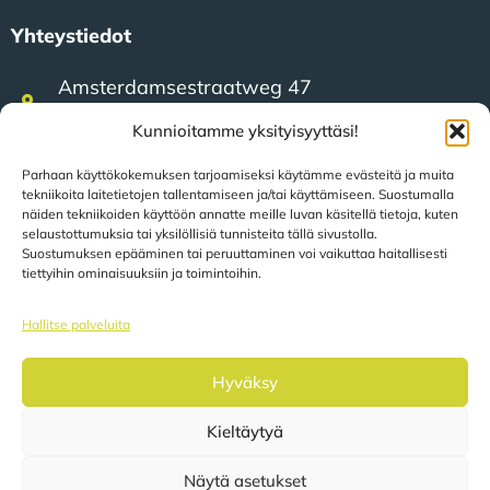
Yhteystiedot
Amsterdamsestraatweg 47
3744 MA Baarn (Alankomaat)
Kunnioitamme yksityisyyttäsi!
Parhaan käyttökokemuksen tarjoamiseksi käytämme evästeitä ja muita
+31 (0)35 623 79 36
tekniikoita laitetietojen tallentamiseen ja/tai käyttämiseen. Suostumalla
näiden tekniikoiden käyttöön annatte meille luvan käsitellä tietoja, kuten
selaustottumuksia tai yksilöllisiä tunnisteita tällä sivustolla.
sales@speerit.nl
Suostumuksen epääminen tai peruuttaminen voi vaikuttaa haitallisesti
tiettyihin ominaisuuksiin ja toimintoihin.
Hallitse palveluita
Hyväksy
© 2022 Speer IT B.V.
Kieltäytyä
Sivut käännetään automaattisesti sijaintisi perusteella.
Näytä asetukset