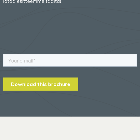
lataa esitteemme täältä!