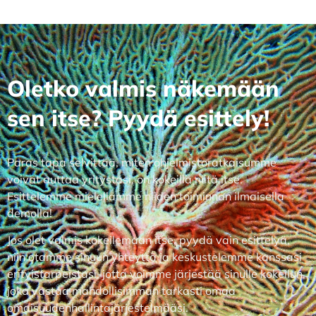
Oletko valmis näkemään
sen itse? Pyydä esittely!
Paras tapa selvittää, miten ohjelmistoratkaisumme
voivat auttaa yritystäsi, on kokeilla niitä itse.
Esittelemme mielellämme niiden toiminnan ilmaisella
demolla!
Jos olet valmis kokeilemaan itse, pyydä vain esittelyä,
niin otamme sinuun yhteyttä ja keskustelemme kanssasi
erityistarpeistasi, jotta voimme järjestää sinulle kokeilun,
joka vastaa mahdollisimman tarkasti omaa
omaisuudenhallintajärjestelmääsi.