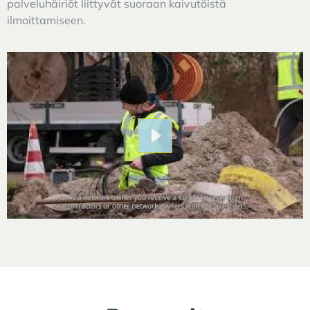
palveluhäiriöt liittyvät suoraan kaivutöistä
ilmoittamiseen.
Play