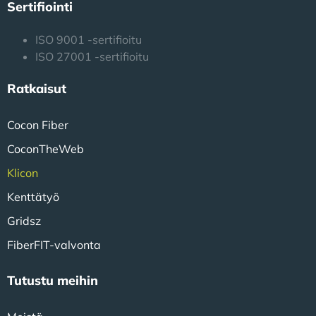
Sertifiointi
ISO 9001 -sertifioitu
ISO 27001 -sertifioitu
Ratkaisut
Cocon Fiber
CoconTheWeb
Klicon
Kenttätyö
Gridsz
FiberFIT-valvonta
Tutustu meihin