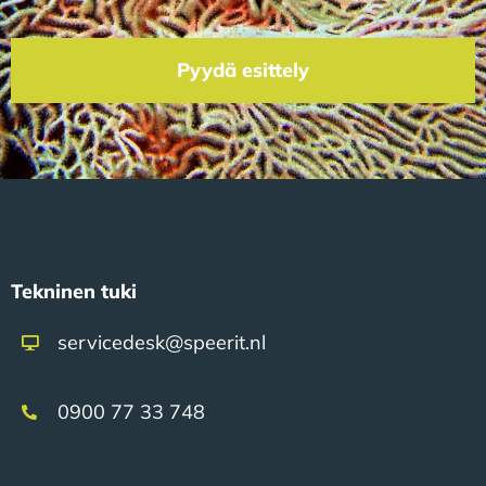
Pyydä esittely
Tekninen tuki
servicedesk@speerit.nl
0900 77 33 748