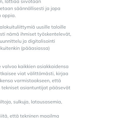
, lattiaa siivotaan
etaan säännöllisesti ja jopa
a oppia.
uituliittymiä uusille taloille
sti nämä ihmiset työskentelevät,
unnittelu ja digitalisointi
 kuitenkin (pääasiassa)
e valvoo kaikkien asiakkaidensa
aisee viat välittömästi, kirjaa
ikkensa varmistaakseen, että
n tekniset asiantuntijat pääsevät
ltoja, sulkuja, latausasemia,
siitä, että tekninen maailma