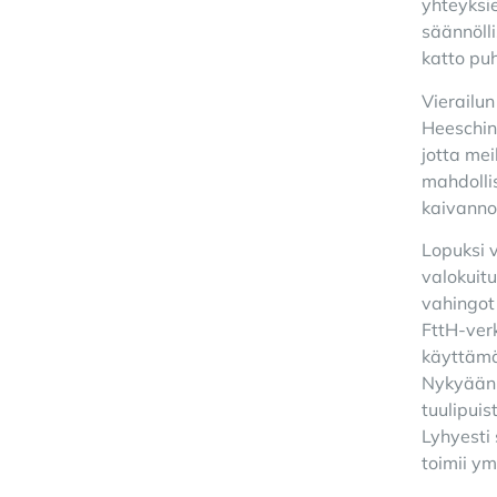
yhteyksie
säännöll
katto puh
Vierailun
Heeschin
jotta mei
mahdolli
kaivanno
Lopuksi 
valokuitu
vahingot 
FttH-verk
käyttämä
Nykyään N
tuulipuis
Lyhyesti 
toimii y