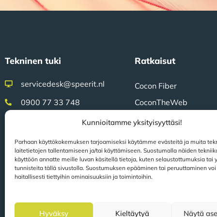
Tekninen tuki
Ratkaisut
servicedesk@speerit.nl
Cocon Fiber
0900 77 33 748
CoconTheWeb
Klicon
Kunnioitamme yksityisyyttäsi!
Kenttätyö
Sertifiointi
Parhaan käyttökokemuksen tarjoamiseksi käytämme evästeitä ja muita tekn
laitetietojen tallentamiseen ja/tai käyttämiseen. Suostumalla näiden teknii
Gridsz
käyttöön annatte meille luvan käsitellä tietoja, kuten selaustottumuksia tai yk
ISO 9001 -sertifioitu
FiberFIT-valvonta
tunnisteita tällä sivustolla. Suostumuksen epääminen tai peruuttaminen voi
ISO 27001 -sertifioitu
haitallisesti tiettyihin ominaisuuksiin ja toimintoihin.
Hyväksy
Kieltäytyä
Näytä ase