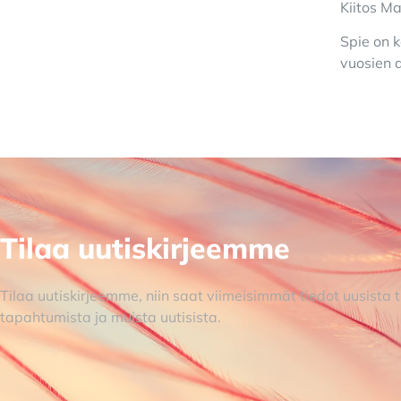
Kiitos Ma
Spie on k
vuosien a
Tilaa uutiskirjeemme
Tilaa uutiskirjeemme, niin saat viimeisimmät tiedot uusista t
tapahtumista ja muista uutisista.