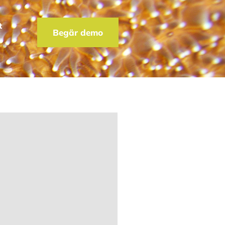
t
Begär demo