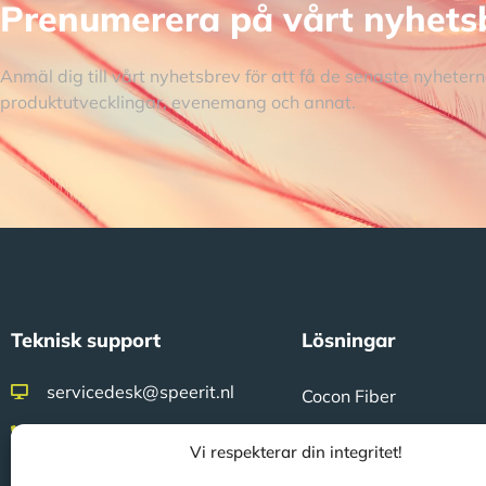
Prenumerera på vårt nyhets
Anmäl dig till vårt nyhetsbrev för att få de senaste nyhete
produktutvecklingar, evenemang och annat.
Teknisk support
Lösningar
servicedesk@speerit.nl
Cocon Fiber
0900 77 33 748
CoconTheWeb
Vi respekterar din integritet!
Klicon