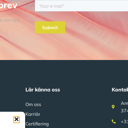
brev
rna om nya
Lär känna oss
Kontak
Am
Om oss
37
Karriär
+3
Certifiering