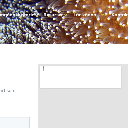
mgångshistorier
Resurser
Lär känna
Kontak
oss
nart som