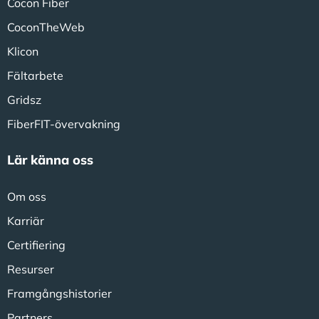
Cocon Fiber
CoconTheWeb
Klicon
Fältarbete
Gridsz
FiberFIT-övervakning
Lär känna oss
Om oss
Karriär
Certifiering
Resurser
Framgångshistorier
Partners