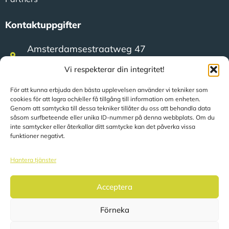
Kontaktuppgifter
Amsterdamsestraatweg 47
3744 MA Baarn (Nederländerna)
Vi respekterar din integritet!
För att kunna erbjuda den bästa upplevelsen använder vi tekniker som
+31 (0)35 623 79 36
cookies för att lagra och/eller få tillgång till information om enheten.
Genom att samtycka till dessa tekniker tillåter du oss att behandla data
såsom surfbeteende eller unika ID-nummer på denna webbplats. Om du
sales@speerit.nl
inte samtycker eller återkallar ditt samtycke kan det påverka vissa
funktioner negativt.
Hantera tjänster
Acceptera
© 2022 Speer IT B.V.
Förneka
Sidorna översätts automatiskt utifrån din plats.