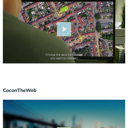
Play
CoconTheWeb