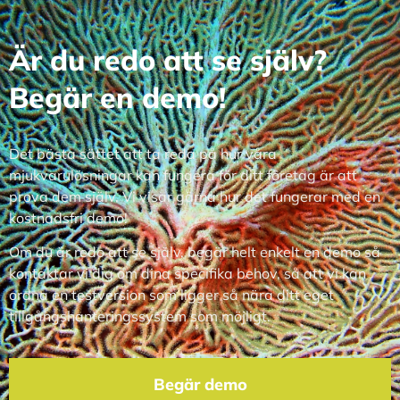
Är du redo att se själv?
Begär en demo!
Det bästa sättet att ta reda på hur våra
mjukvarulösningar kan fungera för ditt företag är att
prova dem själv. Vi visar gärna hur det fungerar med en
kostnadsfri demo!
Om du är redo att se själv, begär helt enkelt en demo så
kontaktar vi dig om dina specifika behov, så att vi kan
ordna en testversion som ligger så nära ditt eget
tillgångshanteringssystem som möjligt.
Begär demo