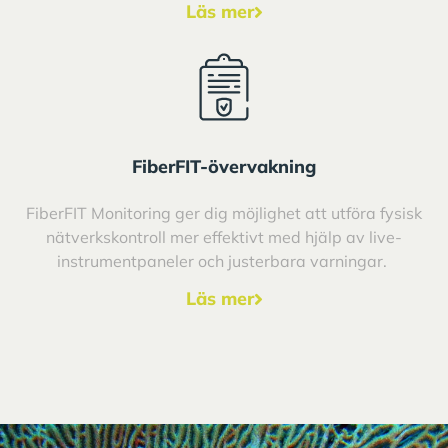
Läs mer
FiberFIT-övervakning
FiberFIT Monitoring ger dig möjlighet att utföra fysisk
nätverkskontroll mer effektivt med hjälp av live-
instrumentpaneler och justerbara varningar.
Läs mer