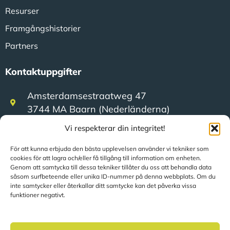
Resurser
Framgångshistorier
Partners
Kontaktuppgifter
Amsterdamsestraatweg 47
3744 MA Baarn (Nederländerna)
Vi respekterar din integritet!
+31 (0)35 623 79 36
För att kunna erbjuda den bästa upplevelsen använder vi tekniker som
cookies för att lagra och/eller få tillgång till information om enheten.
Genom att samtycka till dessa tekniker tillåter du oss att behandla data
sales@speerit.nl
såsom surfbeteende eller unika ID-nummer på denna webbplats. Om du
inte samtycker eller återkallar ditt samtycke kan det påverka vissa
funktioner negativt.