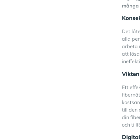
många a
Konsek
Det låt
alla pen
arbeta 
att lösa
ineffek
Vikten
Ett effe
fibernät
kostsam
till de
din fib
och till
Digital