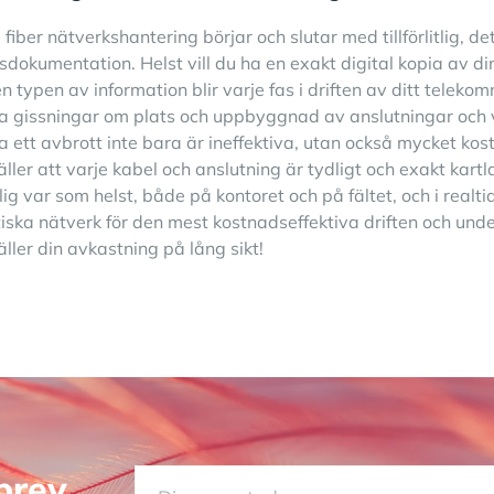
iber nätverkshantering börjar och slutar med tillförlitlig, de
sdokumentation. Helst vill du ha en exakt digital kopia av din
n typen av information blir varje fas i driften av ditt teleko
ga gissningar om plats och uppbyggnad av anslutningar och 
a ett avbrott inte bara är ineffektiva, utan också mycket k
ller att varje kabel och anslutning är tydligt och exakt kartl
lig var som helst, både på kontoret och på fältet, och i realti
tiska nätverk för den mest kostnadseffektiva driften och unde
ller din avkastning på lång sikt!
brev