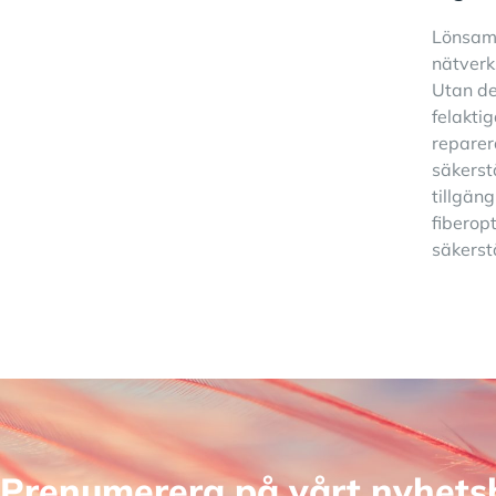
Lönsam f
nätverk
Utan de
felakti
reparer
säkerstä
tillgäng
fiberop
säkerstä
Prenumerera på vårt nyhets