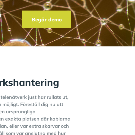
t
Begär demo
rkshantering
telenätverk just har rullats ut,
 möjligt. Föreställ dig nu att
en ursprungliga
den exakta platsen där kablarna
n, eller var extra skarvar och
håll som var anslutna med hur