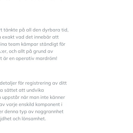
 tänkte på all den dyrbara tid,
du exakt vad det innebär att
Dina team kämpar ständigt för
:er, och allt på grund av
et är en operativ mardröm!
etaljer för registrering av ditt
iga sättet att undvika
 uppstår när man inte känner
av varje enskild komponent i
uder denna typ av noggrannhet
dnöjdhet och lönsamhet.