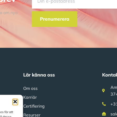
rna om nya
Prenumerera
Lär känna oss
Kontak
Am
Om oss
37
Karriär
+3
Certifiering
s för att
sal
Resurser
ill dessa