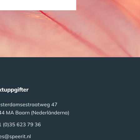
tuppgifter
sterdamsestraatweg 47
44 MA Baarn (Nederländerna)
1 (0)35 623 79 36
es@speerit.nl