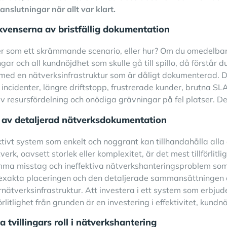
nslutningar när allt var klart.
venserna av bristfällig dokumentation
er som ett skrämmande scenario, eller hur? Om du omedelbart
gar och all kundnöjdhet som skulle gå till spillo, då förstår 
med en nätverksinfrastruktur som är dåligt dokumenterad. 
 incidenter, längre driftstopp, frustrerade kunder, brutna SLA
tiv resursfördelning och onödiga grävningar på fel platser. D
 av detaljerad nätverksdokumentation
ktivt system som enkelt och noggrant kan tillhandahålla alla d
verk, oavsett storlek eller komplexitet, är det mest tillförlitl
ma misstag och ineffektiva nätverkshanteringsproblem som
n exakta placeringen och den detaljerade sammansättningen 
ernätverksinfrastruktur. Att investera i ett system som erbj
förlitlighet från grunden är en investering i effektivitet, kun
a tvillingars roll i nätverkshantering