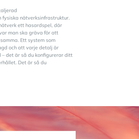
taljerad
 fysiska nätverksinfrastruktur.
mnätverk ett hasardspel, där
var man ska gräva för att
ostsamma. Ett system som
agd och att varje detalj är
d – det är så du konfigurerar ditt
rhållet. Det är så du