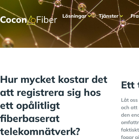
Lösningar
Tjänster
Fra
Hur mycket kostar det
Ett
att registrera sig hos
Låt oss 
ett opålitligt
och att 
den end
fiberbaserat
omfattn
telekomnätverk?
faktisk
fogar g