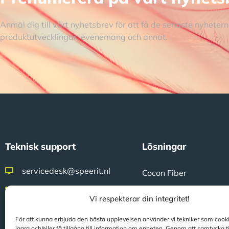
Anmäl dig till vårt nyhetsbrev för att få de senaste nyhete
produktutvecklingar, evenemang och annat.
Teknisk support
Lösningar
servicedesk@speerit.nl
Cocon Fiber
0900 77 33 748
CoconTheWeb
Vi respekterar din integritet!
Klicon
För att kunna erbjuda den bästa upplevelsen använder vi tekniker som cookie
Fältarbete
lagra och/eller få tillgång till information om enheten. Genom att samtycka t