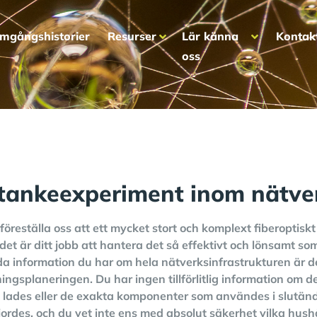
mgångshistorier
Resurser
Lär känna
Kontak
oss
 tankeexperiment inom nätve
föreställa oss att ett mycket stort och komplext fiberoptiskt 
det är ditt jobb att hantera det så effektivt och lönsamt som
a information du har om hela nätverksinfrastrukturen är d
ingsplaneringen. Du har ingen tillförlitlig information om 
t lades eller de exakta komponenter som användes i slutända
jordes, och du vet inte ens med absolut säkerhet vilka hus