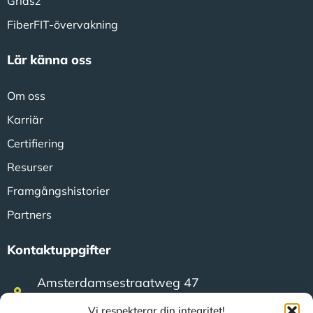
Gridsz
FiberFIT-övervakning
Lär känna oss
Om oss
Karriär
Certifiering
Resurser
Framgångshistorier
Partners
Kontaktuppgifter
Amsterdamsestraatweg 47
3744 MA Baarn (Nederländerna)
Vi respekterar din integritet!