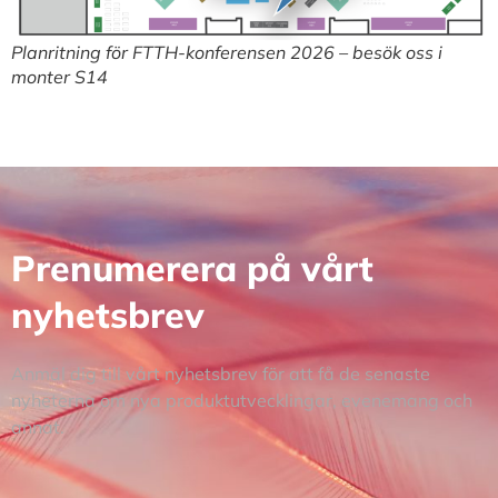
Planritning för FTTH-konferensen 2026 – besök oss i
monter S14
Prenumerera på vårt
nyhetsbrev
Anmäl dig till vårt nyhetsbrev för att få de senaste
nyheterna om nya produktutvecklingar, evenemang och
annat.