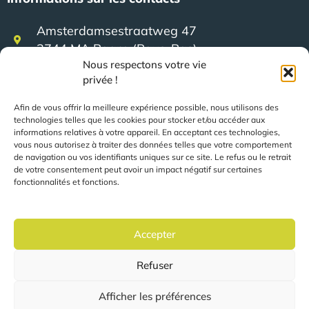
Amsterdamsestraatweg 47
3744 MA Baarn (Pays-Bas)
Nous respectons votre vie
privée !
+31 (0)35 623 79 36
Afin de vous offrir la meilleure expérience possible, nous utilisons des
technologies telles que les cookies pour stocker et/ou accéder aux
informations relatives à votre appareil. En acceptant ces technologies,
sales@speerit.nl
vous nous autorisez à traiter des données telles que votre comportement
de navigation ou vos identifiants uniques sur ce site. Le refus ou le retrait
de votre consentement peut avoir un impact négatif sur certaines
fonctionnalités et fonctions.
2022 Speer IT B.V.
Accepter
Refuser
Les pages sont automatiquement traduites en fonction
de votre localisation.
Afficher les préférences
Déclaration de confidentialité